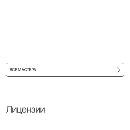
Лела Чернявская
Врач-массажист
ВСЕ МАСТЕРА
Лицензии