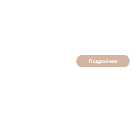
Елена Аношина
Врач-косметолог, врач-дерматовенеролог
Подробнее