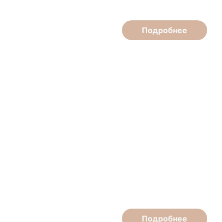
Подробнее
Эдуард Шишлов
Парикмахер-стилист высшей категории
Подробнее