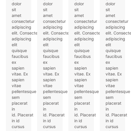
dolor
dolor
dolor
dolor
sit
sit
sit
sit
amet
amet
amet
amet
consectetur
consectetur
consectetur
consectetur
adipiscing
adipiscing
adipiscing
adipiscing
elit. Consectetur
elit. Consectetur
elit. Consectetur
elit. Consect
adipiscing
adipiscing
adipiscing
adipiscing
elit
elit
elit
elit
quisque
quisque
quisque
quisque
faucibus
faucibus
faucibus
faucibus
ex
ex
ex
ex
sapien
sapien
sapien
sapien
vitae. Ex
vitae. Ex
vitae. Ex
vitae. Ex
sapien
sapien
sapien
sapien
vitae
vitae
vitae
vitae
pellentesque
pellentesque
pellentesque
pellentesque
sem
sem
sem
sem
placerat
placerat
placerat
placerat
in
in
in
in
id. Placerat
id. Placerat
id. Placerat
id. Placerat
in id
in id
in id
in id
cursus
cursus
cursus
cursus