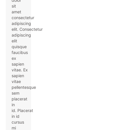
dolor
sit
amet
consectetur
adipiscing
elit. Consectetur
adipiscing
elit
quisque
faucibus
ex
sapien
vitae. Ex
sapien
vitae
pellentesque
sem
placerat
in
id. Placerat
in id
cursus
mi