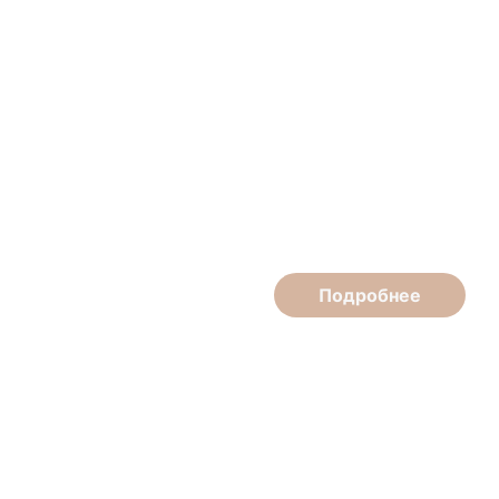
Ольга Кострикова
Мастер маникюра-педикюра, подолог
Подробнее