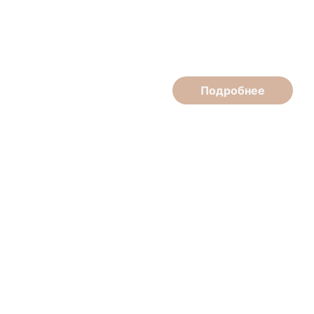
Татьяна Пронарович
Мастер маникюра, педикюра
Подробнее
Елена Жаркова
Косметолог