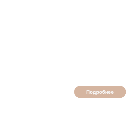
Илья Медведев
Массажист
Подробнее