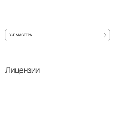
Лела Чернявская
Врач-массажист
ВСЕ МАСТЕРА
Лицензии