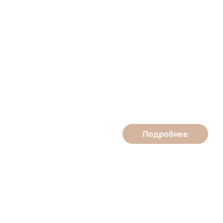
Наталья Ипатова
Косметолог
Подробнее