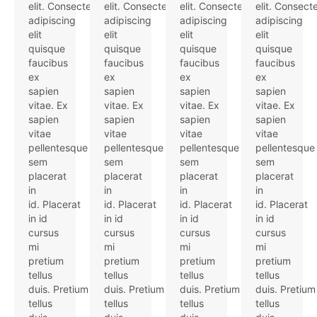
elit. Consectetur
elit. Consectetur
elit. Consectetur
elit. Consect
adipiscing
adipiscing
adipiscing
adipiscing
elit
elit
elit
elit
quisque
quisque
quisque
quisque
faucibus
faucibus
faucibus
faucibus
ex
ex
ex
ex
sapien
sapien
sapien
sapien
vitae. Ex
vitae. Ex
vitae. Ex
vitae. Ex
sapien
sapien
sapien
sapien
vitae
vitae
vitae
vitae
pellentesque
pellentesque
pellentesque
pellentesque
sem
sem
sem
sem
placerat
placerat
placerat
placerat
in
in
in
in
id. Placerat
id. Placerat
id. Placerat
id. Placerat
in id
in id
in id
in id
cursus
cursus
cursus
cursus
mi
mi
mi
mi
pretium
pretium
pretium
pretium
tellus
tellus
tellus
tellus
duis. Pretium
duis. Pretium
duis. Pretium
duis. Pretium
tellus
tellus
tellus
tellus