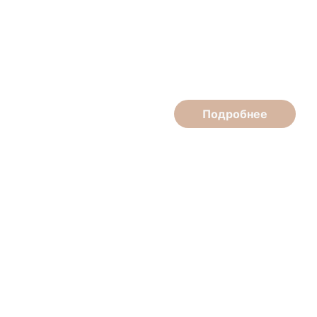
Ольга Кострикова
Мастер маникюра-педикюра, подолог
Подробнее
Елена Аношина