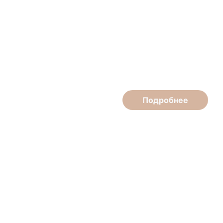
Илья Медведев
Массажист
Подробнее