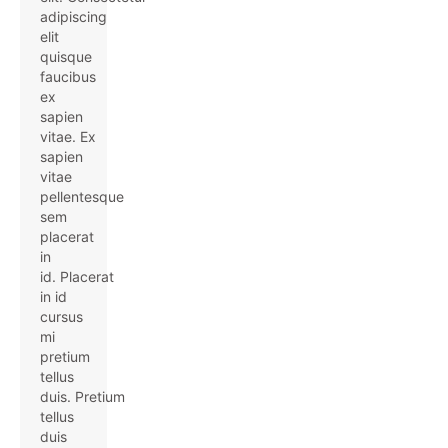
adipiscing
elit
quisque
faucibus
ex
sapien
vitae. Ex
sapien
vitae
pellentesque
sem
placerat
in
id. Placerat
in id
cursus
mi
pretium
tellus
duis. Pretium
tellus
duis