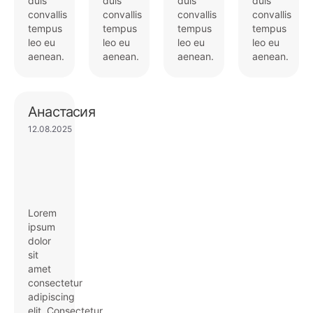
duis
duis
duis
duis
convallis
convallis
convallis
convallis
tempus
tempus
tempus
tempus
leo eu
leo eu
leo eu
leo eu
aenean.
aenean.
aenean.
aenean.
Анастасия
12.08.2025
Lorem
ipsum
dolor
sit
amet
consectetur
adipiscing
elit. Consectetur