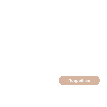
Эдуард Шишлов
Парикмахер-стилист высшей категории
Подробнее