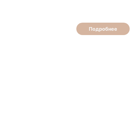
Врач-косметолог, врач-дерматовенеролог
Подробнее
Татьяна Пронарович
Мастер маникюра, педикюра