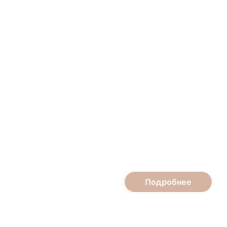
Эдуард Шишлов
Парикмахер-стилист высшей категории
Подробнее