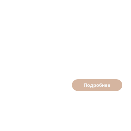
Наталья Ипатова
Косметолог
Подробнее