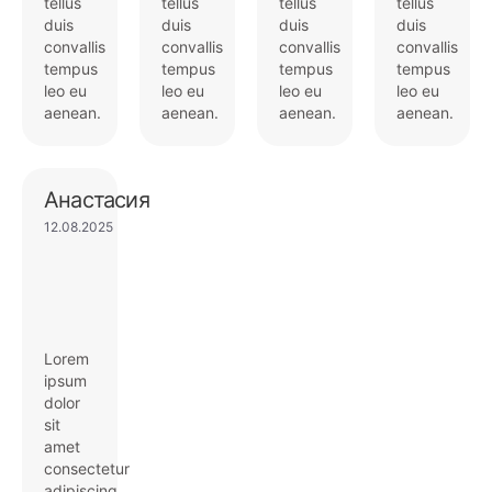
tellus
tellus
tellus
tellus
duis
duis
duis
duis
convallis
convallis
convallis
convallis
tempus
tempus
tempus
tempus
leo eu
leo eu
leo eu
leo eu
aenean.
aenean.
aenean.
aenean.
Анастасия
12.08.2025
Lorem
ipsum
dolor
sit
amet
consectetur
adipiscing