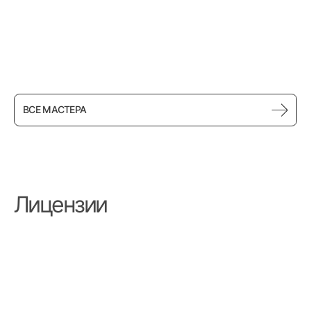
Лела Чернявская
Врач-массажист
ВСЕ МАСТЕРА
Лицензии