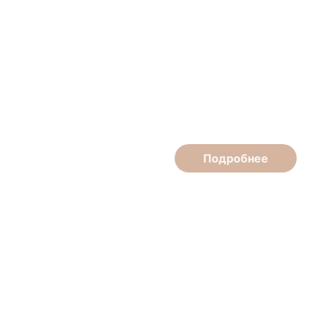
Илья Медведев
Массажист
Подробнее