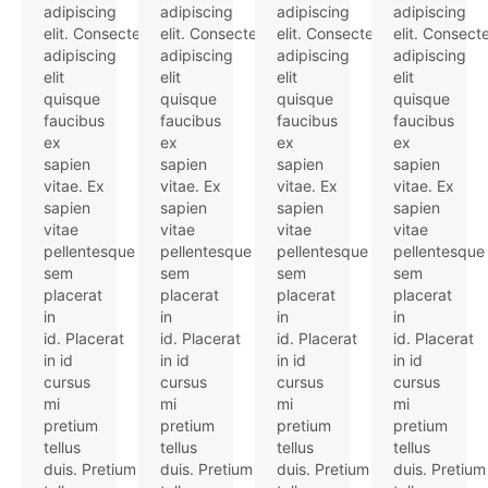
adipiscing
adipiscing
adipiscing
adipiscing
elit. Consectetur
elit. Consectetur
elit. Consectetur
elit. Consect
adipiscing
adipiscing
adipiscing
adipiscing
elit
elit
elit
elit
quisque
quisque
quisque
quisque
faucibus
faucibus
faucibus
faucibus
ex
ex
ex
ex
sapien
sapien
sapien
sapien
vitae. Ex
vitae. Ex
vitae. Ex
vitae. Ex
sapien
sapien
sapien
sapien
vitae
vitae
vitae
vitae
pellentesque
pellentesque
pellentesque
pellentesque
sem
sem
sem
sem
placerat
placerat
placerat
placerat
in
in
in
in
id. Placerat
id. Placerat
id. Placerat
id. Placerat
in id
in id
in id
in id
cursus
cursus
cursus
cursus
mi
mi
mi
mi
pretium
pretium
pretium
pretium
tellus
tellus
tellus
tellus
duis. Pretium
duis. Pretium
duis. Pretium
duis. Pretium