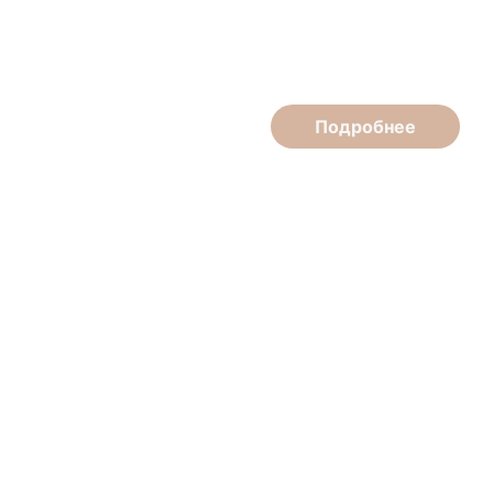
Елена Аношина
Врач-косметолог, врач-дерматовенеролог
Подробнее
Татьяна Пронарович
Мастер маникюра, педикюра