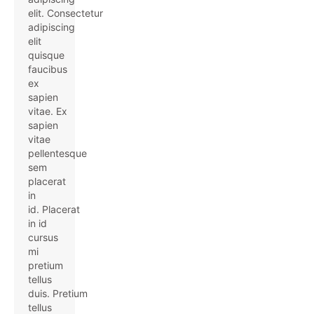
elit. Consectetur
adipiscing
elit
quisque
faucibus
ex
sapien
vitae. Ex
sapien
vitae
pellentesque
sem
placerat
in
id. Placerat
in id
cursus
mi
pretium
tellus
duis. Pretium
tellus