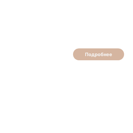
Ольга Кострикова
Мастер маникюра-педикюра, подолог
Подробнее